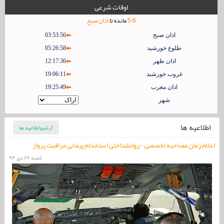
اوقات شرعی
6
:
5
مانده تا
اذان صبح
ما چه می کنیم ؟
اذان صبح
03:53:56
طلوع خورشید
05:26:58
اذان ظهر
12:17:36
غروب خورشید
19:06:11
اذان مغرب
19:25:49
شهر
اطلاعیه ها
آرشیواطلاعیه ها
اعلام زمان مصاحبه تخصصی -روانشناختی استخدام پیمانی مراقبت پرواز
ساختار مقررات هوانوردی ایران هماهنگ با چهارچوب مقررات آژانس ایمنی
هواپیمایی اتحادیه اروپا تغییر می کند.
شنبه ۲۶ دی ۹۴