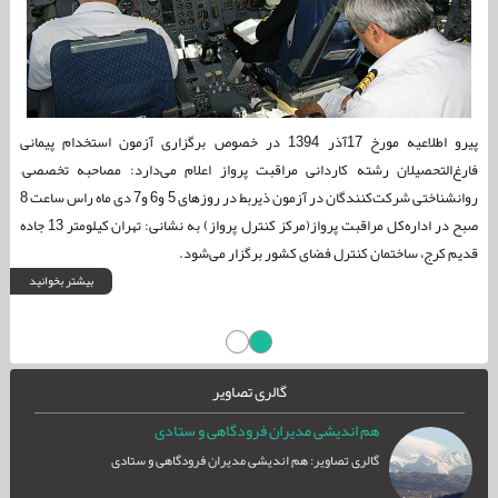
پیرو اطلاعیه مورخ 17آذر 1394 در خصوص برگزاری آزمون استخدام پیمانی
فارغ‌التحصیلان رشته کاردانی مراقبت پرواز اعلام می‌دارد: مصاحبه تخصصی–
روانشناختی شرکت‌کنندگان در آزمون ذیربط در روزهای 5 و6 و7 دی ماه راس ساعت 8
صبح در اداره‌کل مراقبت پرواز(مرکز کنترل پرواز) به نشانی: تهران–کیلومتر 13 جاده
قدیم کرج، ساختمان کنترل فضای کشور برگزار می‌شود.
بیشتر بخوانید
گالری تصاویر
هم اندیشی مدیران فرودگاهی و ستادی
گالری تصاویر: هم اندیشی مدیران فرودگاهی و ستادی