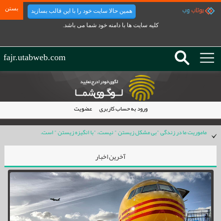
بستن
همین حالا سایت خود را با این قالب بسازید
fajr.utabweb.com
ورود به حساب کاربری
عضویت
ماموریت ما در زندگی "بی مشکل زیستن " نیست، "با انگیزه زیستن " است.
خواستن داشتن نیست. خواستن تلاش کردن است وتلاش کردن گاهی داشتن است و گاهی
تجربه…
آخرین اخبار